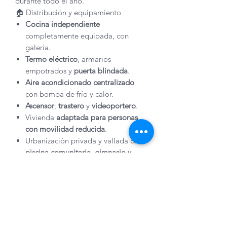
durante todo el año.
🏠 Distribución y equipamiento
Cocina independiente
completamente equipada, con
galería.
Termo eléctrico
, armarios
empotrados y
puerta blindada
.
Aire acondicionado centralizado
con bomba de frío y calor.
Ascensor
,
trastero
y
videoportero
.
Vivienda
adaptada para personas
con movilidad reducida
.
Urbanización privada y vallada con
piscina comunitaria, gimnasio y
amplias zonas ajardinadas
.
Ubicación y entorno
Situado en un
residencial moderno y
familiar
, rodeado de parques, zonas
infantiles y amplias avenidas.
Con excelentes comunicaciones