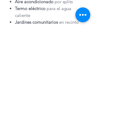
Aire acondicionado
por splits
Termo eléctrico
para el agua
caliente
Jardines comunitarios
en recinto
cerrado
Ascensor y trastero
, para mayor
comodidad
Vivienda muy
luminosa
, con
amplios ventanales.
🌴 Ubicación privilegiada
El edificio se encuentra en una
urbanización acogedora y cuidada
,
rodeada de jardines y con acceso
directo a la arena.
A pocos pasos encontrarás
supermercados, restaurantes, paradas
de tranvía y parques
, todo lo necesario
para disfrutar de una vida cómoda sin
renunciar al mar.